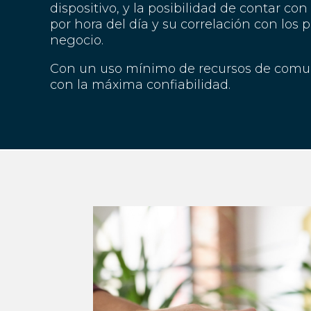
dispositivo, y la posibilidad de contar co
por hora del día y su correlación con los 
negocio.
Con un uso mínimo de recursos de comun
con la máxima confiabilidad.