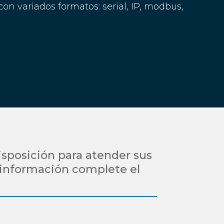
con variados formatos: serial, IP, modbus,
isposición para atender sus
 información complete el