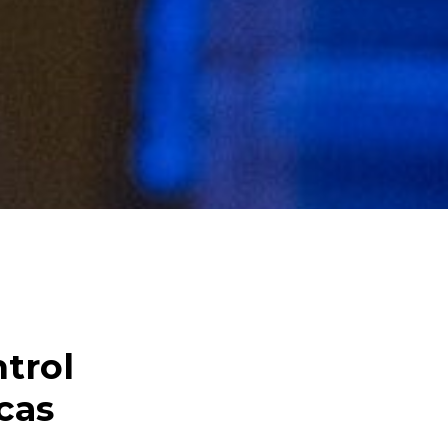
trol
icas