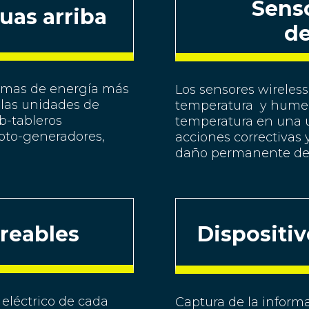
Sens
uas arriba
de
stemas de energía más
Los sensores wireles
r las unidades de
temperatura y humed
ub-tableros
temperatura en una u
moto-generadores,
acciones correctivas 
daño permanente de 
reables
Dispositiv
eléctrico de cada
Captura de la inform