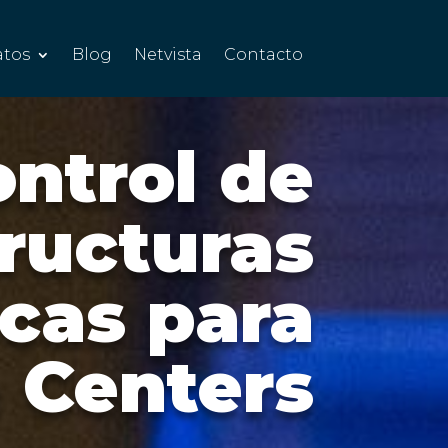
atos
Blog
Netvista
Contacto
ntrol de
tructuras
icas para
 Centers