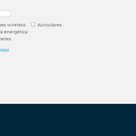
es wireless
Auriculares
ia energética
netes
cidad